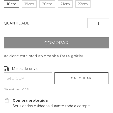
18cm
19cm
20cm
21cm
22cm
QUANTIDADE
Adicione este produto e
tenha frete grátis!
Entregas para o CEP:
ALTERAR CEP
Meios de envio
CALCULAR
Não sei meu CEP
Compra protegida
Seus dados cuidados durante toda a compra.